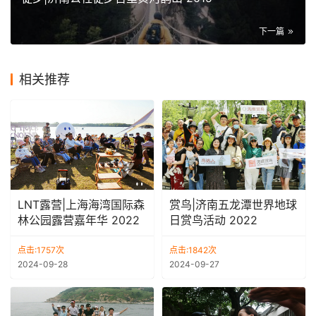
下一篇
相关推荐
LNT露营|上海海湾国际森
赏鸟|济南五龙潭世界地球
林公园露营嘉年华 2022
日赏鸟活动 2022
点击:1757次
点击:1842次
2024-09-28
2024-09-27